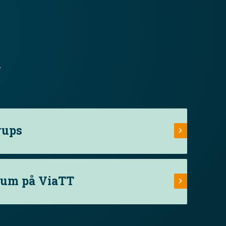
.
rups
rum på ViaTT