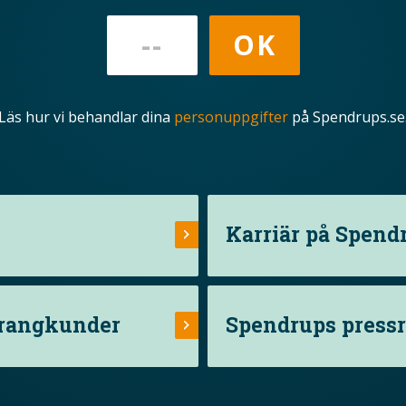
Läs hur vi behandlar dina
personuppgifter
på Spendrups.se
Karriär på Spend
urangkunder
Spendrups press