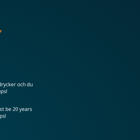
drycker och du
ups!
st be 20 years
ps!