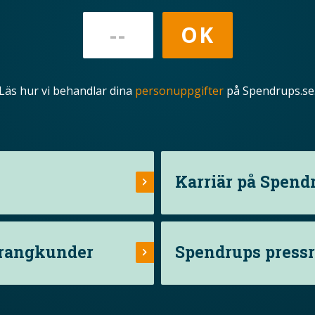
Läs hur vi behandlar dina
personuppgifter
på Spendrups.se
Karriär på Spend
urangkunder
Spendrups press