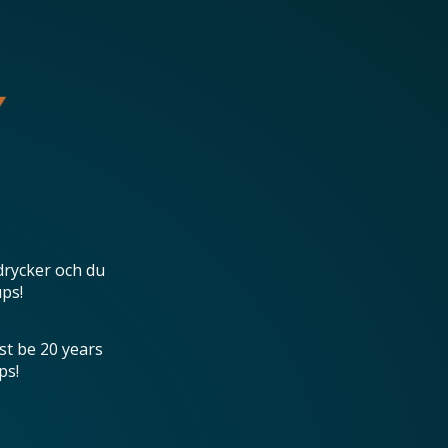
drycker och du
ups!
st be 20 years
ps!