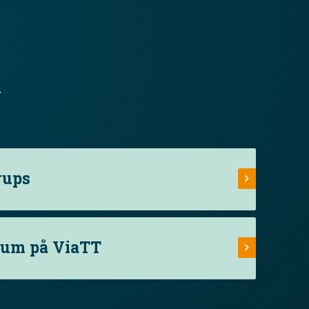
.
rups
rum på ViaTT