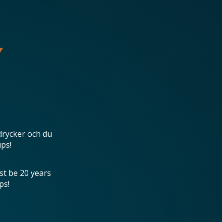
drycker och du
ups!
st be 20 years
ps!