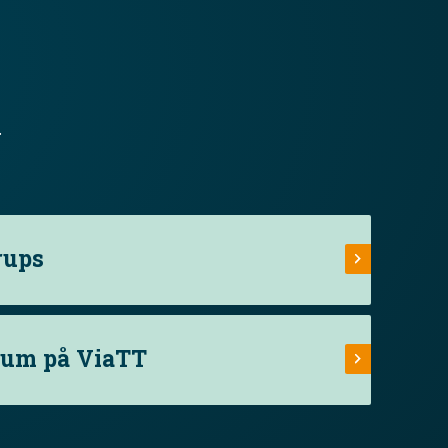
.
rups
rum på ViaTT