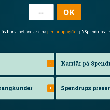
Läs hur vi behandlar dina
personuppgifter
på Spendrups.se
Karriär på Spend
urangkunder
Spendrups press