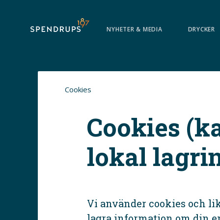
Spendrups Bryggeri AB
NYHETER & MEDIA
DRYCKER
Cookies
Cookies (k
lokal lagri
Vi använder cookies och lik
lagra information om din enh