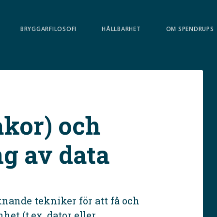
BRYGGARFILOSOFI
HÅLLBARHET
OM SPENDRUPS
akor) och
ng av data
nande tekniker för att få och
et (t.ex. dator eller