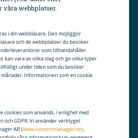
 våra webbplatser.
aras i din webbläsare. Den möjliggör
läsare och de webbplatser du besöker.
underleverantörer som tillhandahåller
ies kan vara av olika slag och ge olika typer
tillfälligt under tiden som du besöker
a månader. Informationen som en cookie
 de cookies som används, i enlighet med
n och GDPR. Vi använder verktyget
ager AB (
www.consentmanager.net
,
 uppfylla våra informationskrav gentemot