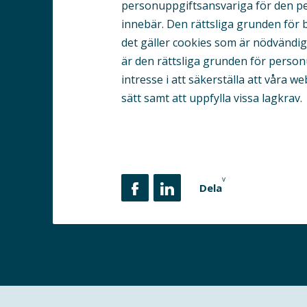
personuppgiftsansvariga för den p
innebär. Den rättsliga grunden för 
det gäller cookies som är nödvändig
är den rättsliga grunden för perso
intresse i att säkerställa att våra w
sätt samt att uppfylla vissa lagkrav.
v
Dela
Dela på Facebook
Dela på Linkedin